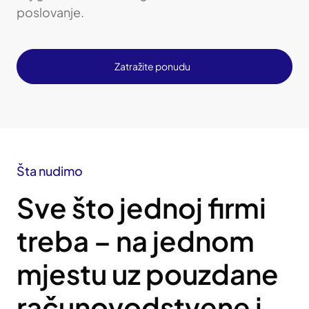
poslovanje.
Zatražite ponudu
Šta nudimo
Sve što jednoj firmi
treba – na jednom
mjestu uz pouzdane
računovodstvene i