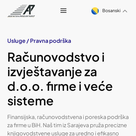
Bosanski
Usluge / Pravna podrška
Računovodstvo i
izvještavanje za
d.o.o. firme i veće
sisteme
Finansijska, računovodstvena i poreska podrška
za firme u BiH. Naš tim iz Sarajeva pruža precizne
knjigovodstvene usluge za uredno i efikasno